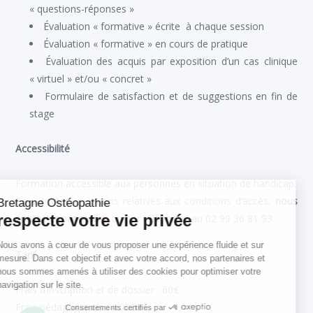
« questions-réponses »
Évaluation « formative » écrite à chaque session
Évaluation « formative » en cours de pratique
Évaluation des acquis par exposition d’un cas clinique
« virtuel » et/ou « concret »
Formulaire de satisfaction et de suggestions en fin de
stage
Accessibilité
Formation accessible aux personnes en situation de handicap.
Pour toutes questions relatives aux conditions d’accès,
nous
Bretagne Ostéopathie
respecte votre vie privée
contacter par mail
ou par téléphone au 02 99 36 81 93.
Nous avons à cœur de vous proposer une expérience fluide et sur
Tarif
mesure. Dans cet objectif et avec votre accord, nos partenaires et
nous sommes amenés à utiliser des cookies pour optimiser votre
navigation sur le site.
Frais d’inscription et de dossier : 60€
Frais pédagogiques : 4 000€
Consentements certifiés par